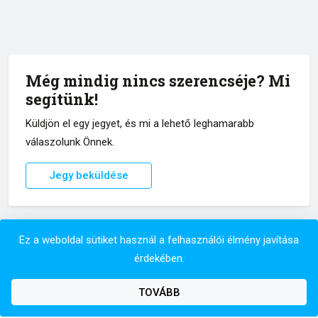
Még mindig nincs szerencséje? Mi
segítünk!
Küldjön el egy jegyet, és mi a lehető leghamarabb
válaszolunk Önnek.
Jegy beküldése
Ez a weboldal sütiket használ a felhasználói élmény javítása
érdekében.
Copyright © 2026 Minden jog fenntartva.
TOVÁBB
Adatvédelmi irányelvek
Felhasználási feltételek
Magyar