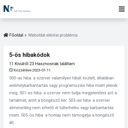
Főoldal
Weboldal elérési probléma
5-ös hibakódok
11 Kívülről 23 Hasznosnak találtam
Közzétéve 2023-01-11
500-as hiba: a szerver valamilyen hibát észlelt, általában
webhelykarbantartás vagy programozási hiba miatt jelenik
meg. 501-es hiba: a szerver nem tudja megjeleníteni azt a
tartalmat, amit a böngésző kér. 503-as hiba: a szerver
átmenetileg nem érhető el túlterhelés vagy karbantartás
miatt. 505-ös hiba: a honlap nem támogatja a böngésző
ált...